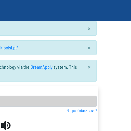
×
×
rk.polsl.pl/
×
echnology via the
DreamApply
system. This
Nie pamiętasz hasła?